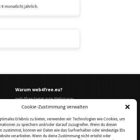
€ monatlich) jährlich.
Warum web4free.eu?
web4free bietet gute Webspace-
Lösungen für einen unschlagbaren
Cookie-Zustimmung verwalten
Preis. Sprechen sie noch heute mit
ptimales Erlebnis zu bieten, verwenden wir Technologien wie Cookies, um
einem unser Mitarbeiter.
mationen zu speichern und/oder darauf zuzugreifen. Wenn du diesen
n zustimmst, können wir Daten wie das Surfverhalten oder eindeutige IDs
ebsite verarbeiten. Wenn du deine Zustimmung nicht erteilst oder