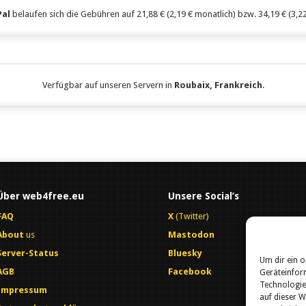
Pal
belaufen sich die Gebühren auf 21,88 € (2,19 € monatlich) bzw. 34,19 € (3,22 
Verfügbar auf unseren Servern in
Roubaix, Frankreich
.
Über web4free.eu
Unsere Social’s
FAQ
X
(Twitter)
About
us
Mastodon
Server-Status
Bluesky
Um dir ein o
AGB
Facebook
Geräteinfor
Technologie
Impressum
auf dieser W