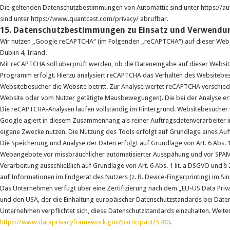
Die geltenden Datenschutzbestimmungen von Automattic sind unter https://a
sind unter https://www.quantcast.com/privacy/ abrufbar.
15. Datenschutzbestimmungen zu Einsatz und Verwendu
Wir nutzen „Google reCAPTCHA“ (im Folgenden „reCAPTCHA“) auf dieser Websit
Dublin 4, Irland.
Mit reCAPTCHA soll überprüft werden, ob die Dateneingabe auf dieser Website
Programm erfolgt. Hierzu analysiert reCAPTCHA das Verhalten des Websitebe
Websitebesucher die Website betritt. Zur Analyse wertet reCAPTCHA verschied
Website oder vom Nutzer getätigte Mausbewegungen). Die bei der Analyse erf
Die reCAPTCHA-Analysen laufen vollständig im Hintergrund. Websitebesucher w
Google agiert in diesem Zusammenhang als reiner Auftragsdatenverarbeiter i
eigene Zwecke nutzen. Die Nutzung des Tools erfolgt auf Grundlage eines Auf
Die Speicherung und Analyse der Daten erfolgt auf Grundlage von Art. 6 Abs. 1 
Webangebote vor missbräuchlicher automatisierter Ausspähung und vor SPAM z
Verarbeitung ausschließlich auf Grundlage von Art. 6 Abs. 1 lit. a DSGVO und 
auf Informationen im Endgerät des Nutzers (z. B. Device-Fingerprinting) im Si
Das Unternehmen verfügt über eine Zertifizierung nach dem „EU-US Data Pri
und den USA, der die Einhaltung europäischer Datenschutzstandards bei Datenv
Unternehmen verpflichtet sich, diese Datenschutzstandards einzuhalten. Weite
https://www.dataprivacyframework.gov/participant/5780
.