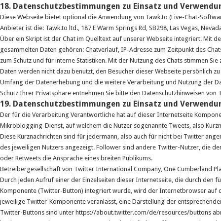
18. Datenschutzbestimmungen zu Einsatz und Verwendu
Diese Webseite bietet optional die Anwendung von Tawk.to (Live-Chat-Softwa
Anbieter ist die: Tawk.to ltd., 187 E Warm Springs Rd, SB298, Las Vegas, Neva
Über ein Skript ist der Chat im Quelltext auf unserer Webseite integriert. Mit
gesammelten Daten gehören: Chatverlauf, IP-Adresse zum Zeitpunkt des Chats
zum Schutz und für interne Statistiken. Mit der Nutzung des Chats stimmen Sie
Daten werden nicht dazu benutzt, den Besucher dieser Webseite persönlich zu 
Umfang der Datenerhebung und die weitere Verarbeitung und Nutzung der Dat
Schutz Ihrer Privatsphäre entnehmen Sie bitte den Datenschutzhinweisen von 
19. Datenschutzbestimmungen zu Einsatz und Verwendun
Der für die Verarbeitung Verantwortliche hat auf dieser Internetseite Komponent
Mikroblogging-Dienst, auf welchem die Nutzer sogenannte Tweets, also Kurznac
Diese Kurznachrichten sind für jedermann, also auch für nicht bei Twitter 
des jeweiligen Nutzers angezeigt. Follower sind andere Twitter-Nutzer, die de
oder Retweets die Ansprache eines breiten Publikums.
Betreibergesellschaft von Twitter International Company, One Cumberland Plac
Durch jeden Aufruf einer der Einzelseiten dieser Internetseite, die durch den 
Komponente (Twitter-Button) integriert wurde, wird der Internetbrowser auf
jeweilige Twitter-Komponente veranlasst, eine Darstellung der entsprechend
Twitter-Buttons sind unter https://about.twitter.com/de/resources/buttons ab