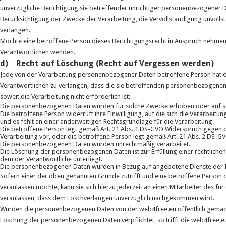
unverzügliche Berichtigung sie betreffender unrichtiger personenbezogener Da
Berücksichtigung der Zwecke der Verarbeitung, die Vervollständigung unvol
verlangen.
Möchte eine betroffene Person dieses Berichtigungsrecht in Anspruch nehmen, k
Verantwortlichen wenden.
d) Recht auf Löschung (Recht auf Vergessen werden)
Jede von der Verarbeitung personenbezogener Daten betroffene Person hat 
Verantwortlichen zu verlangen, dass die sie betreffenden personenbezogenen 
soweit die Verarbeitung nicht erforderlich ist:
Die personenbezogenen Daten wurden für solche Zwecke erhoben oder auf sons
Die betroffene Person widerruft ihre Einwilligung, auf die sich die Verarbeit
und es fehlt an einer anderweitigen Rechtsgrundlage für die Verarbeitung.
Die betroffene Person legt gemäß Art. 21 Abs. 1 DS-GVO Widerspruch gegen di
Verarbeitung vor, oder die betroffene Person legt gemäß Art. 21 Abs. 2 DS-G
Die personenbezogenen Daten wurden unrechtmäßig verarbeitet.
Die Löschung der personenbezogenen Daten ist zur Erfüllung einer rechtlichen
dem der Verantwortliche unterliegt.
Die personenbezogenen Daten wurden in Bezug auf angebotene Dienste der I
Sofern einer der oben genannten Gründe zutrifft und eine betroffene Person
veranlassen möchte, kann sie sich hierzu jederzeit an einen Mitarbeiter des f
veranlassen, dass dem Löschverlangen unverzüglich nachgekommen wird.
Wurden die personenbezogenen Daten von der web4free.eu öffentlich gemacht
Löschung der personenbezogenen Daten verpflichtet, so trifft die web4free.