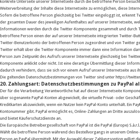
konkrete Unterseite unserer Internetseite durch die betroffene Person besuch
Weiterverbreitung der Inhalte diese Internetseite zu ermöglichen, diese Inter
Sofern die betroffene Person gleichzeitig bei Twitter eingeloggt ist, erkennt
der gesamten Dauer des jeweiligen Aufenthaltes auf unserer Internetseite, wel
Informationen werden durch die Twitter-Komponente gesammelt und durch Twi
betroffene Person einen der auf unserer Internetseite integrierten Twitter-
Twitter-Benutzerkonto der betroffenen Person zugeordnet und von Twitter ges
Twitter erhält über die Twitter-Komponente immer dann eine Information darü
Person zum Zeitpunkt des Aufrufs unserer Internetseite gleichzeitig bei Twitte
Komponente anklickt oder nicht. Ist eine derartige Übermittlung dieser Inform
dadurch verhindern, dass sie sich vor einem Aufruf unserer Internetseite aus 
Die geltenden Datenschutzbestimmungen von Twitter sind unter https://twitt
20. Zahlungsart: Datenschutzbestimmungen zu PayPal al
Der für die Verarbeitung Verantwortliche hat auf dieser Internetseite Kompone
über sogenannte PayPal-Konten abgewickelt, die virtuelle Privat- oder Geschäf
Kreditkarten abzuwickeln, wenn ein Nutzer kein PayPal-Konto unterhält. Ein Pa
Kontonummer gibt. PayPal ermöglicht es, Online-Zahlungen an Dritte auszul
und bietet Käuferschutzdienste an.
Die Europäische Betreibergesellschaft von PayPal ist die PayPal (Europe) S.à.r.
Wählt die betroffene Person während des Bestellvorgangs in unserem Online-
Person an PayPal übermittelt. Mit der Auswahl dieser Zahlungsoption willigt d