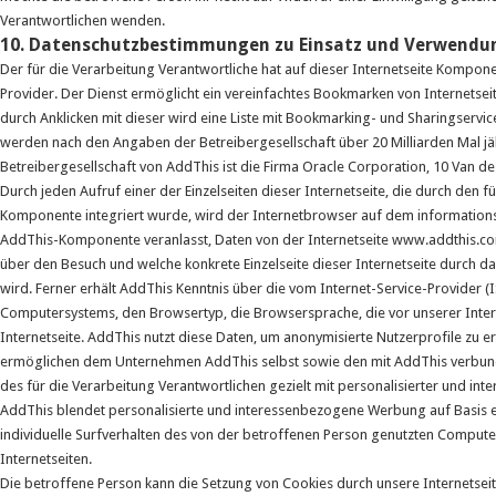
Verantwortlichen wenden.
10. Datenschutzbestimmungen zu Einsatz und Verwendu
Der für die Verarbeitung Verantwortliche hat auf dieser Internetseite Kompo
Provider. Der Dienst ermöglicht ein vereinfachtes Bookmarken von Internets
durch Anklicken mit dieser wird eine Liste mit Bookmarking- und Sharingservice
werden nach den Angaben der Betreibergesellschaft über 20 Milliarden Mal jäh
Betreibergesellschaft von AddThis ist die Firma Oracle Corporation, 10 Van de
Durch jeden Aufruf einer der Einzelseiten dieser Internetseite, die durch den 
Komponente integriert wurde, wird der Internetbrowser auf dem informations
AddThis-Komponente veranlasst, Daten von der Internetseite www.addthis.co
über den Besuch und welche konkrete Einzelseite dieser Internetseite durch 
wird. Ferner erhält AddThis Kenntnis über die vom Internet-Service-Provider
Computersystems, den Browsertyp, die Browsersprache, die vor unserer Intern
Internetseite. AddThis nutzt diese Daten, um anonymisierte Nutzerprofile zu
ermöglichen dem Unternehmen AddThis selbst sowie den mit AddThis verbun
des für die Verarbeitung Verantwortlichen gezielt mit personalisierter und 
AddThis blendet personalisierte und interessenbezogene Werbung auf Basis e
individuelle Surfverhalten des von der betroffenen Person genutzten Compu
Internetseiten.
Die betroffene Person kann die Setzung von Cookies durch unsere Internetseite,