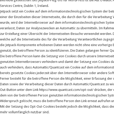
Betreibergesellschaft des Jetpack-Plug-Ins für WordPress ist die Aut O’Mattic A
Services Centre, Dublin 1, Ireland.
Jetpack setzt ein Cookie auf dem informationstechnologischen System der bet
einer der Einzelseiten dieser Internetseite, die durch den für die Verarbeitun
wurde, wird der Internetbrowser auf dem informationstechnologischen Syste
veranlasst, Daten zur Analysezwecken an Automattic zu übermitteln. Im Rahmen
zur Erstellung einer Übersicht der Internetseiten-Besuche verwendet werden.
welche auf die Internetseite des für die Verarbeitung Verantwortlichen zugegr
die Jetpack-Komponente erhobenen Daten werden nicht ohne eine vorherige Ei
genutzt, die betroffene Person zu identifizieren. Die Daten gelangen ferner Q
Die betroffene Person kann die Setzung von Cookies durch unsere Internetseite,
genutzten Internetbrowsers verhindern und damit der Setzung von Cookies da
auch verhindern, dass Automattic/Quantcast ein Cookie auf dem informations
bereits gesetzte Cookies jederzeit über den Internetbrowser oder andere S
Ferner besteht für die betroffene Person die Möglichkeit, einer Erfassung de
Daten sowie der Verarbeitung dieser Daten durch Automattic/Quantcast zu wi
Out-Button unter dem Link https://www.quantcast.com/opt-out/ drücken, der 
dem von der betroffenen Person genutzten informationstechnologischen Sys
Widerspruch gelöscht, muss die betroffene Person den Link erneut aufrufen 
Mit der Setzung des Opt-Out-Cookies besteht jedoch die Möglichkeit, dass die 
mehr vollumfänglich nutzbar sind.