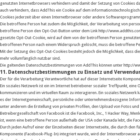
genutzten Internetbrowsers verhindern und damit der Setzung von Cookies da
auch verhindern, dass AddThis ein Cookie auf dem informationstechnologisch
Cookies jederzeit über einen Internetbrowser oder andere Softwareprogram
Die betroffene Person hat zudem die Möglichkeit, der Verarbeitung von per
betroffene Person den Opt-Out-Button unter dem Link http://www.addthis.com
gesetzte Opt-Out-Cookie, wird auf dem von der betroffenen Person genutzte
betroffenen Person nach einem Widerspruch gelöscht, muss die betroffene Pe
Mit der Setzung des Opt-Out-Cookies besteht jedoch die Möglichkeit, dass die 
mehr vollumfänglich nutzbar sind.
Die geltenden Datenschutzbestimmungen von AddThis können unter http://ww
11. Datenschutzbestimmungen zu Einsatz und Verwendu
Der für die Verarbeitung Verantwortliche hat auf dieser Internetseite Kompon
Ein soziales Netzwerk ist ein im Internet betriebener sozialer Treffpunkt, eine
kommunizieren und im virtuellen Raum zu interagieren. Ein soziales Netzwerk
es der Internetgemeinschaft, persönliche oder unternehmensbezogene Inform
unter anderem die Erstellung von privaten Profilen, den Upload von Fotos un
Betreibergesellschaft von Facebook ist die Facebook, Inc., 1 Hacker Way, Me
ist, wenn eine betroffene Person außerhalb der USA oder Kanada lebt, die Fac
Durch jeden Aufruf einer der Einzelseiten dieser Internetseite, die durch den
Komponente (Facebook-Plug-In) integriert wurde, wird der Internetbrowser 