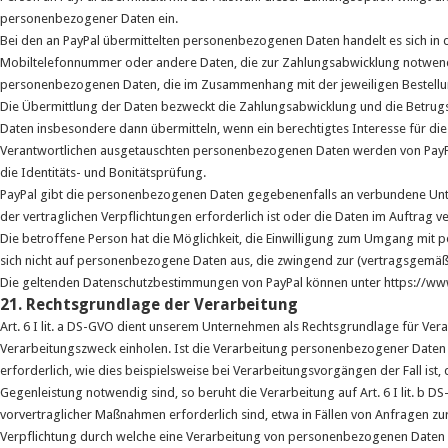
personenbezogener Daten ein.
Bei den an PayPal übermittelten personenbezogenen Daten handelt es sich i
Mobiltelefonnummer oder andere Daten, die zur Zahlungsabwicklung notwendi
personenbezogenen Daten, die im Zusammenhang mit der jeweiligen Bestellu
Die Übermittlung der Daten bezweckt die Zahlungsabwicklung und die Betrugs
Daten insbesondere dann übermitteln, wenn ein berechtigtes Interesse für die
Verantwortlichen ausgetauschten personenbezogenen Daten werden von PayPal
die Identitäts- und Bonitätsprüfung.
PayPal gibt die personenbezogenen Daten gegebenenfalls an verbundene Unte
der vertraglichen Verpflichtungen erforderlich ist oder die Daten im Auftrag v
Die betroffene Person hat die Möglichkeit, die Einwilligung zum Umgang mit 
sich nicht auf personenbezogene Daten aus, die zwingend zur (vertragsgemäß
Die geltenden Datenschutzbestimmungen von PayPal können unter https://w
21. Rechtsgrundlage der Verarbeitung
Art. 6 I lit. a DS-GVO dient unserem Unternehmen als Rechtsgrundlage für Ver
Verarbeitungszweck einholen. Ist die Verarbeitung personenbezogener Daten zu
erforderlich, wie dies beispielsweise bei Verarbeitungsvorgängen der Fall ist,
Gegenleistung notwendig sind, so beruht die Verarbeitung auf Art. 6 I lit. b 
vorvertraglicher Maßnahmen erforderlich sind, etwa in Fällen von Anfragen zu
Verpflichtung durch welche eine Verarbeitung von personenbezogenen Daten erfo