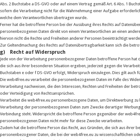
Abs. 2 Buchstabe a DS-GVO oder auf einem Vertrag gemäß Art. 6 Abs. 1 Buchst
sofern die Verarbeitung nicht für die Wahrnehmung einer Aufgabe erforderlich i
welche dem Verantwortlichen übertragen wurde.
Ferner hat die betroffene Person bei der Ausübung ihres Rechts auf Datenüber
personenbezogenen Daten direkt von einem Verantwortlichen an einen anderen
hiervon nicht die Rechte und Freiheiten anderer Personen beeinträchtigt werde
Zur Geltendmachung des Rechts auf Datenübertragbarkeit kann sich die betrof
g) Recht auf Widerspruch
Jede von der Verarbeitung personenbezogener Daten betroffene Person hat d
die sich aus ihrer besonderen Situation ergeben, jederzeit gegen die Verarbe
Buchstaben e oder f DS-GVO erfolgt, Widerspruch einzulegen. Dies gilt auch fü
Die web4free.eu verarbeitet die personenbezogenen Daten im Falle des Wider
Verarbeitung nachweisen, die den Interessen, Rechten und Freiheiten der be
oder Verteidigung von Rechtsansprüchen.
Verarbeitet die web4free.eu personenbezogene Daten, um Direktwerbung zu be
Verarbeitung der personenbezogenen Daten zum Zwecke derartiger Werbung einz
Verbindung steht. Widerspricht die betroffene Person gegenüber der web4fre
personenbezogenen Daten nicht mehr für diese Zwecke verarbeiten.
Zudem hat die betroffene Person das Recht, aus Gründen, die sich aus ihrer 
personenbezogener Daten, die bei der web4free.eu zu wissenschaftlichen ode