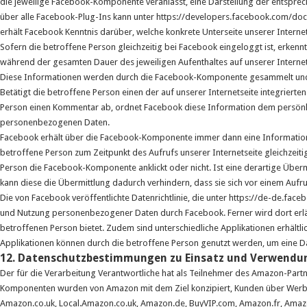
die jeweilige Facebook-Komponente veranlasst, eine Darstellung der entsp
über alle Facebook-Plug-Ins kann unter https://developers.facebook.com/do
erhält Facebook Kenntnis darüber, welche konkrete Unterseite unserer Interne
Sofern die betroffene Person gleichzeitig bei Facebook eingeloggt ist, erken
während der gesamten Dauer des jeweiligen Aufenthaltes auf unserer Internets
Diese Informationen werden durch die Facebook-Komponente gesammelt und
Betätigt die betroffene Person einen der auf unserer Internetseite integrierte
Person einen Kommentar ab, ordnet Facebook diese Information dem persönl
personenbezogenen Daten.
Facebook erhält über die Facebook-Komponente immer dann eine Information d
betroffene Person zum Zeitpunkt des Aufrufs unserer Internetseite gleichzeiti
Person die Facebook-Komponente anklickt oder nicht. Ist eine derartige Über
kann diese die Übermittlung dadurch verhindern, dass sie sich vor einem Aufr
Die von Facebook veröffentlichte Datenrichtlinie, die unter https://de-de.fac
und Nutzung personenbezogener Daten durch Facebook. Ferner wird dort erläu
betroffenen Person bietet. Zudem sind unterschiedliche Applikationen erhältl
Applikationen können durch die betroffene Person genutzt werden, um eine D
12. Datenschutzbestimmungen zu Einsatz und Verwend
Der für die Verarbeitung Verantwortliche hat als Teilnehmer des Amazon-Pa
Komponenten wurden von Amazon mit dem Ziel konzipiert, Kunden über Werbe
Amazon.co.uk, Local.Amazon.co.uk, Amazon.de, BuyVIP.com, Amazon.fr, Amazon