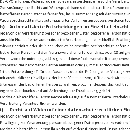
DS-GVO erfolgen, Widerspruch einzulegen, es sei denn, eine solche Verarbeitun
Zur Ausübung des Rechts auf Widerspruch kann sich die betroffene Person dir
betroffenen Person steht es ferner frei, im Zusammenhang mit der Nutzung von
Widerspruchsrecht mittels automatisierter Verfahren auszuüben, bei denen te
h) Automatisierte Entscheidungen im Einzelfall einschlie
Jede von der Verarbeitung personenbezogener Daten betroffene Person hat da
ausschließlich auf einer automatisierten Verarbeitung — einschließlich Profi
Wirkung entfaltet oder sie in ähnlicher Weise erheblich beeinträchtigt, sofern 
betroffenen Person und dem Verantwortlichen erforderlich ist, oder (2) aufgr
Verantwortliche unterliegt, zulässig ist und diese Rechtsvorschriften angem
Interessen der betroffenen Person enthalten oder (3) mit ausdrücklicher Einwi
Ist die Entscheidung (1) für den Abschluss oder die Erfüllung eines Vertrags 
mit ausdrücklicher Einwilligung der betroffenen Person, trifft die web4free
Interessen der betroffenen Person zu wahren, wozu mindestens das Recht auf 
eigenen Standpunkts und auf Anfechtung der Entscheidung gehört.
Möchte die betroffene Person Rechte mit Bezug auf automatisierte Entscheidung
Verarbeitung Verantwortlichen wenden.
i) Recht auf Widerruf einer datenschutzrechtlichen Ein
Jede von der Verarbeitung personenbezogener Daten betroffene Person hat d
Einwilligung zur Verarbeitung personenbezogener Daten jederzeit zu widerruf
Möchte die betroffene Person ihr Recht auf Widerruf einer Einwilligung geltend