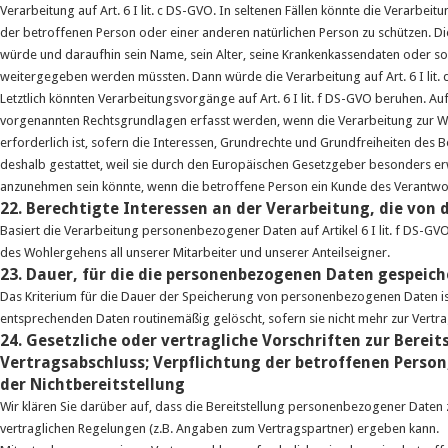
Verarbeitung auf Art. 6 I lit. c DS-GVO. In seltenen Fällen könnte die Verar
der betroffenen Person oder einer anderen natürlichen Person zu schützen. Di
würde und daraufhin sein Name, sein Alter, seine Krankenkassendaten oder son
weitergegeben werden müssten. Dann würde die Verarbeitung auf Art. 6 I lit.
Letztlich könnten Verarbeitungsvorgänge auf Art. 6 I lit. f DS-GVO beruhen. A
vorgenannten Rechtsgrundlagen erfasst werden, wenn die Verarbeitung zur Wa
erforderlich ist, sofern die Interessen, Grundrechte und Grundfreiheiten de
deshalb gestattet, weil sie durch den Europäischen Gesetzgeber besonders erw
anzunehmen sein könnte, wenn die betroffene Person ein Kunde des Verantwor
22. Berechtigte Interessen an der Verarbeitung, die von
Basiert die Verarbeitung personenbezogener Daten auf Artikel 6 I lit. f DS-GV
des Wohlergehens all unserer Mitarbeiter und unserer Anteilseigner.
23. Dauer, für die die personenbezogenen Daten gespeic
Das Kriterium für die Dauer der Speicherung von personenbezogenen Daten ist
entsprechenden Daten routinemäßig gelöscht, sofern sie nicht mehr zur Vertr
24. Gesetzliche oder vertragliche Vorschriften zur Berei
Vertragsabschluss; Verpflichtung der betroffenen Person
der Nichtbereitstellung
Wir klären Sie darüber auf, dass die Bereitstellung personenbezogener Daten zu
vertraglichen Regelungen (z.B. Angaben zum Vertragspartner) ergeben kann.