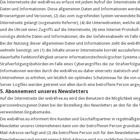
Die Internetseite der web4free.eu erfasst mit jedem Aufruf der Internetseite 
Daten und Informationen. Diese allgemeinen Daten und Informationen werden 
Browsertypen und Versionen, (2) das vom zugreifenden System verwendete Betr
Internetseite gelangt (sogenannte Referrer), (4) die Unterwebseiten, welche 
und die Uhrzeit eines Zugriffs auf die Internetseite, (6) eine Internet-Protoko
sonstige ähnliche Daten und Informationen, die der Gefahrenabwehr im Falle
Bei der Nutzung dieser allgemeinen Daten und Informationen zieht die web4f
vielmehr benötigt, um (1) die Inhalte unserer Internetseite korrekt auszuliefern
dauerhafte Funktionsfähigkeit unserer informationstechnologischen Systeme u
Strafverfolgungsbehörden im Falle eines Cyberangriffes die zur Strafverfol
Informationen werden durch die web4free.eu daher einerseits statistisch und 
Unternehmen zu erhöhen, um letztlich ein optimales Schutzniveau für die von
Server-Logfiles werden getrennt von allen durch eine betroffene Person an
5. Abonnement unseres Newsletters
Auf der Internetseite der web4free.eu wird den Benutzern die Möglichkeit e
personenbezogenen Daten bei der Bestellung des Newsletters an den für die Ve
verwendeten Eingabemaske.
Die web4free.eu informiert ihre Kunden und Geschäftspartner in regelmäßig
Newsletter unseres Unternehmens kann von der betroffenen Person grundsätzl
Mail-Adresse verfügt und (2) die betroffene Person sich für den Newsletterver
Newsletterversand eingetragene E-Mail-Adresse wird aus rechtlichen Gründen