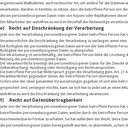
angemessene Maßnahmen, auch technischer Art, um andere für die Datenverar
verarbeiten, darüber in Kenntnis zu setzen, dass die betroffene Person von di
diesen personenbezogenen Daten oder von Kopien oder Replikationen dieser pe
Der Mitarbeiter der web4free.eu wird im Einzelfall das Notwendige veranlasse
e) Recht auf Einschränkung der Verarbeitung
Jede von der Verarbeitung personenbezogener Daten betroffene Person hat 
Verantwortlichen die Einschränkung der Verarbeitung zu verlangen, wenn ein
Die Richtigkeit der personenbezogenen Daten wird von der betroffenen Person 
Richtigkeit der personenbezogenen Daten zu überprüfen.
Die Verarbeitung ist unrechtmäßig, die betroffene Person lehnt die Löschung
Nutzung der personenbezogenen Daten.
Der Verantwortliche benötigt die personenbezogenen Daten für die Zwecke der
Geltendmachung, Ausübung oder Verteidigung von Rechtsansprüchen.
Die betroffene Person hat Widerspruch gegen die Verarbeitung gem. Art. 21 Ab
Verantwortlichen gegenüber denen der betroffenen Person überwiegen.
Sofern eine der oben genannten Voraussetzungen gegeben ist und eine betro
gespeichert sind, verlangen möchte, kann sie sich hierzu jederzeit an einen Mi
web4free.eu wird die Einschränkung der Verarbeitung veranlassen.
f) Recht auf Datenübertragbarkeit
Jede von der Verarbeitung personenbezogener Daten betroffene Person hat d
betreffenden personenbezogenen Daten, welche durch die betroffene Person e
maschinenlesbaren Format zu erhalten. Sie hat außerdem das Recht, diese Da
die personenbezogenen Daten bereitgestellt wurden, zu übermitteln, sofern di