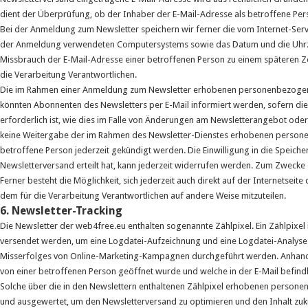
dient der Überprüfung, ob der Inhaber der E-Mail-Adresse als betroffene Per
Bei der Anmeldung zum Newsletter speichern wir ferner die vom Internet-Ser
der Anmeldung verwendeten Computersystems sowie das Datum und die Uhrzei
Missbrauch der E-Mail-Adresse einer betroffenen Person zu einem späteren Ze
die Verarbeitung Verantwortlichen.
Die im Rahmen einer Anmeldung zum Newsletter erhobenen personenbezogene
könnten Abonnenten des Newsletters per E-Mail informiert werden, sofern die
erforderlich ist, wie dies im Falle von Änderungen am Newsletterangebot oder
keine Weitergabe der im Rahmen des Newsletter-Dienstes erhobenen persone
betroffene Person jederzeit gekündigt werden. Die Einwilligung in die Speic
Newsletterversand erteilt hat, kann jederzeit widerrufen werden. Zum Zwecke d
Ferner besteht die Möglichkeit, sich jederzeit auch direkt auf der Internetse
dem für die Verarbeitung Verantwortlichen auf andere Weise mitzuteilen.
6. Newsletter-Tracking
Die Newsletter der web4free.eu enthalten sogenannte Zählpixel. Ein Zählpixel i
versendet werden, um eine Logdatei-Aufzeichnung und eine Logdatei-Analyse 
Misserfolges von Online-Marketing-Kampagnen durchgeführt werden. Anhand d
von einer betroffenen Person geöffnet wurde und welche in der E-Mail befind
Solche über die in den Newslettern enthaltenen Zählpixel erhobenen persone
und ausgewertet, um den Newsletterversand zu optimieren und den Inhalt zuk