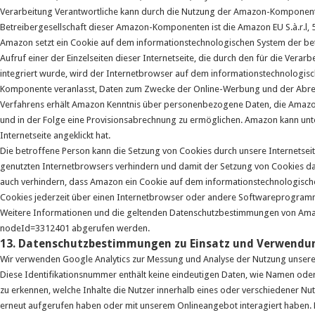
Verarbeitung Verantwortliche kann durch die Nutzung der Amazon-Kompone
Betreibergesellschaft dieser Amazon-Komponenten ist die Amazon EU S.à.r.l,
Amazon setzt ein Cookie auf dem informationstechnologischen System der betr
Aufruf einer der Einzelseiten dieser Internetseite, die durch den für die Ve
integriert wurde, wird der Internetbrowser auf dem informationstechnologis
Komponente veranlasst, Daten zum Zwecke der Online-Werbung und der Abrec
Verfahrens erhält Amazon Kenntnis über personenbezogene Daten, die Amazon
und in der Folge eine Provisionsabrechnung zu ermöglichen. Amazon kann unte
Internetseite angeklickt hat.
Die betroffene Person kann die Setzung von Cookies durch unsere Internetseite,
genutzten Internetbrowsers verhindern und damit der Setzung von Cookies da
auch verhindern, dass Amazon ein Cookie auf dem informationstechnologisch
Cookies jederzeit über einen Internetbrowser oder andere Softwareprogram
Weitere Informationen und die geltenden Datenschutzbestimmungen von Ama
nodeId=3312401 abgerufen werden.
13. Datenschutzbestimmungen zu Einsatz und Verwendun
Wir verwenden Google Analytics zur Messung und Analyse der Nutzung unser
Diese Identifikationsnummer enthält keine eindeutigen Daten, wie Namen ode
zu erkennen, welche Inhalte die Nutzer innerhalb eines oder verschiedener 
erneut aufgerufen haben oder mit unserem Onlineangebot interagiert haben.