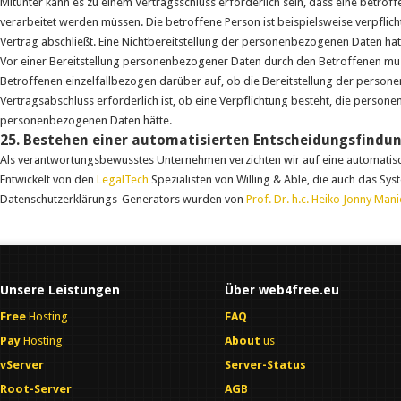
Mitunter kann es zu einem Vertragsschluss erforderlich sein, dass eine betrof
verarbeitet werden müssen. Die betroffene Person ist beispielsweise verpfli
Vertrag abschließt. Eine Nichtbereitstellung der personenbezogenen Daten hät
Vor einer Bereitstellung personenbezogener Daten durch den Betroffenen muss
Betroffenen einzelfallbezogen darüber auf, ob die Bereitstellung der person
Vertragsabschluss erforderlich ist, ob eine Verpflichtung besteht, die person
personenbezogenen Daten hätte.
25. Bestehen einer automatisierten Entscheidungsfindu
Als verantwortungsbewusstes Unternehmen verzichten wir auf eine automatisc
Entwickelt von den
LegalTech
Spezialisten von Willing & Able, die auch das Sys
Datenschutzerklärungs-Generators wurden von
Prof. Dr. h.c. Heiko Jonny Man
Unsere Leistungen
Über web4free.eu
Free
Hosting
FAQ
Pay
Hosting
About
us
vServer
Server-Status
Root-Server
AGB