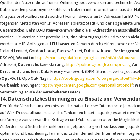
Quellen der Nutzer, die auf unser Onlineangebot verweisen und technische As
Dabei werden pseudonyme Profile von Nutzern mit Informationen aus der Nut
Analytics protokolliert und speichert keine individuellen IP-Adressen für EU-Nu
folgenden Metadaten von IP-Adressen ableitet: Stadt (und der abgeleitete Bre
Gegenstücke). Beim EU-Datenverkehr werden die IP-Adressdaten ausschließlich
werden. Sie werden nicht protokolliert, sind nicht zugänglich und werden ni
werden alle IP-Abfragen auf EU-basierten Servern durchgeführt, bevor der Ver
Ireland Limited, Gordon House, Barrow Street, Dublin 4, Irland;
Rechtsgrund
DSGVO);
Website:
https://marketingplatform.google.com/intl/de/about/analy
Adresse);
Datenschutzerklärung:
https://policies.google.com/privacy
;
Auf
Drittlandtransfers:
Data Privacy Framework (DPF), Standardvertragsklausel
(Opt-Out):
Opt-Out-Plugin:
https://tools.google.com/dlpage/gaoptout?hl=d
Werbeeinblendungen:
https://myadcenter.google.com/personalizationoff
;
We
Verarbeitung sowie der verarbeiteten Daten).
14. Datenschutzbestimmungen zu Einsatz und Verwendun
Der für die Verarbeitung Verantwortliche hat auf dieser Internetseite Jetpack i
auf WordPress aufbaut, zusätzliche Funktionen bietet. Jetpack gestattet dem I
die Anzeige von verwandten Beiträgen und Publikationen oder die Möglichkeit, I
Außerdem sind Sicherheitsfunktionen in Jetpack integriert, sodass eine Jetpack
optimiert und beschleunigt ferner das Laden der auf der Internetseite integrier