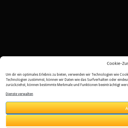
Cookie-Zu
Um dir ein optimales Erlebnis zu bieten, verwenden wir Technologien wie Coo
Technologien zustimmst, können wir Daten wie das Surfverhalten oder eindeuti
zurückziehst, können bestimmte Merkmale und Funktionen beeinträchtigt wer
Dienste verwalten
A