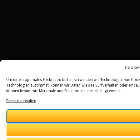
Cookie
Um dir ein optimales Erlebnis zu bieten, verwenden wir Technologien wie Coo
Technologien zustimmst, können wir Daten wie das Surfverhalten oder eindeuti
können bestimmte Merkmale und Funktionen beeinträchtigt werden.
Dienste verwalten