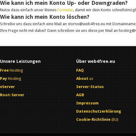
Wie kann ich mein Konto Up- oder Downgraden?
Nutze dazu einfach unser kleines
Formular
, damit wir dein Konto schnellstmög
Wie kann ich mein Konto löschen?
Schreibe uns dazu einfach eine Mail an storno@web4free.eu mit Domainname u
Ihre Frage nicht mit dabei? Dann schreiben sie uns diese per Mail an hostin
Unsere Leistungen
Über web4free.eu
Free
Hosting
FAQ
Pay
Hosting
About
us
vServer
Server-Status
Root-Server
AGB
Impressum
Datenschutzerklärung
Cookie-Richtlinie
(EU)