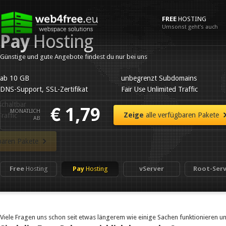
FREE
HOSTING
Umsonst geht’s auch
Pay
Hosting
Günstige und gute Angebote findest du nur bei uns
ab 10 GB
unbegrenzt Subdomains
DNS-Support, SSL-Zertifikat
Fair Use Unlimited Traffic
€ 1,79
MONATLICH
Zeige
alle verfügbaren Pakete
AB
Free
Hosting
Pay
Hosting
vServer
Root-Serv
Viele Fragen uns schon seit etwas längerem wie einige Sachen funktionieren un