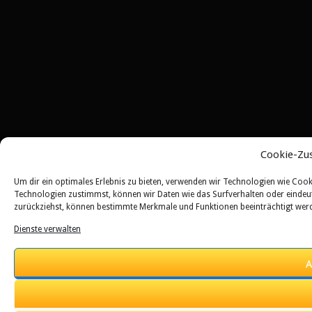
Cookie-Zu
Um dir ein optimales Erlebnis zu bieten, verwenden wir Technologien wie Coo
Technologien zustimmst, können wir Daten wie das Surfverhalten oder eindeuti
zurückziehst, können bestimmte Merkmale und Funktionen beeinträchtigt wer
Dienste verwalten
A