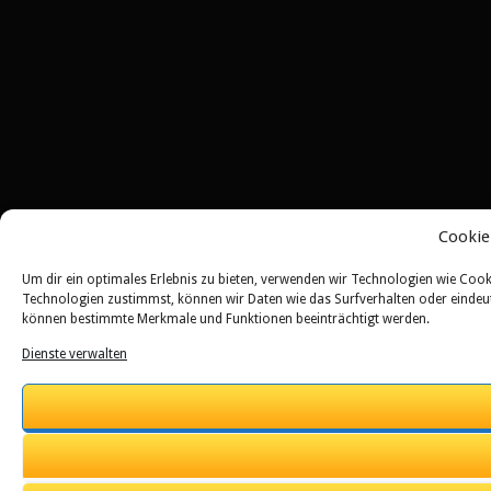
Cookie
Um dir ein optimales Erlebnis zu bieten, verwenden wir Technologien wie Coo
Technologien zustimmst, können wir Daten wie das Surfverhalten oder eindeuti
können bestimmte Merkmale und Funktionen beeinträchtigt werden.
Dienste verwalten