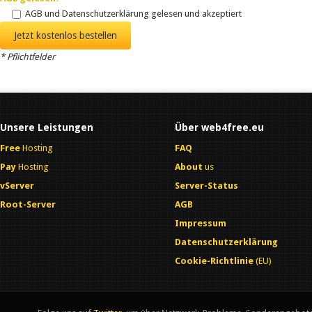
AGB und Datenschutzerklärung gelesen und akzeptiert
* Pflichtfelder
Unsere Leistungen
Über web4free.eu
Free
Hosting
FAQ
Pay
Hosting
About
us
vServer
Server-Status
Root-Server
AGB
Impressum
Datenschutzerklärung
Cookie-Richtlinie
(EU)