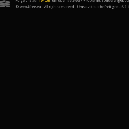
Folge uns auf
Twitter
, um über Netzwerk-Probleme, Sonderangebote
© web4free.eu - All rights reserved - Umsatzsteuerbefreit gemäß § 1