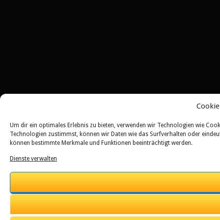
Cookie
Um dir ein optimales Erlebnis zu bieten, verwenden wir Technologien wie Coo
Technologien zustimmst, können wir Daten wie das Surfverhalten oder eindeuti
können bestimmte Merkmale und Funktionen beeinträchtigt werden.
Dienste verwalten